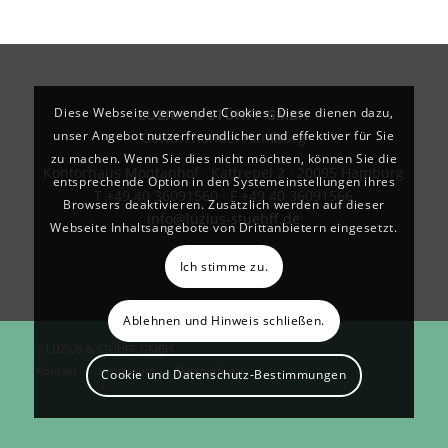
Diese Webseite verwendet Cookies. Diese dienen dazu,
LUZIUS & STÜHFF GMBH
unser Angebot nutzerfreundlicher und effektiver für Sie
Gewürzhandel Hamburg
zu machen. Wenn Sie dies nicht möchten, können Sie die
Kontorhaus Montanhof · Kattrepel 2 · 20095 Hamburg
entsprechende Option in den Systemeinstellungen ihres
T +49 40 36091560 · F +49 40 36091566
Browsers deaktivieren. Zusätzlich werden auf dieser
info@luzius-stuehff.de
Webseite Inhaltsangebote von Drittanbietern eingesetzt.
Ich stimme zu.
Ablehnen und Hinweis schließen.
© LUZIUS & STÜHFF GMBH
Kontakt
Impressum
Datenschutz
Cookie und Datenschutz-Bestimmungen